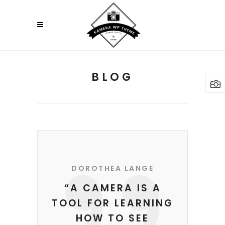
myhouseoffurniture.com
link slot gacor
link slot gacor
slot online
situs togel
link gacor
situs togel
slot gacor
situs togel
slot gacor
toto togel
jacktoto
toto togel
toto togel
situs slot
situs slot
jacktoto
jacktoto
toto togel
link slot
slot resmi
situs slot
jacktoto
jacktoto
BLOG
DOROTHEA LANGE
“A CAMERA IS A
TOOL FOR LEARNING
HOW TO SEE