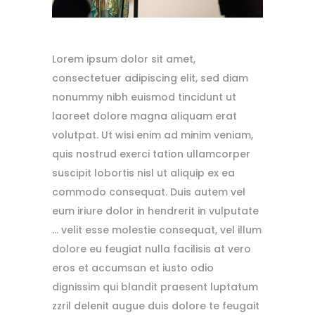
Lorem ipsum dolor sit amet,
consectetuer adipiscing elit, sed diam
nonummy nibh euismod tincidunt ut
laoreet dolore magna aliquam erat
volutpat. Ut wisi enim ad minim veniam,
quis nostrud exerci tation ullamcorper
suscipit lobortis nisl ut aliquip ex ea
commodo consequat. Duis autem vel
eum iriure dolor in hendrerit in vulputate
… velit esse molestie consequat, vel illum
dolore eu feugiat nulla facilisis at vero
eros et accumsan et iusto odio
dignissim qui blandit praesent luptatum
zzril delenit augue duis dolore te feugait