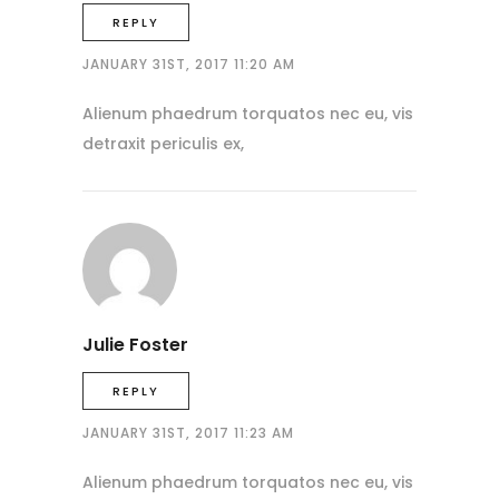
REPLY
JANUARY 31ST, 2017 11:20 AM
Alienum phaedrum torquatos nec eu, vis
detraxit periculis ex,
Julie Foster
REPLY
JANUARY 31ST, 2017 11:23 AM
Alienum phaedrum torquatos nec eu, vis