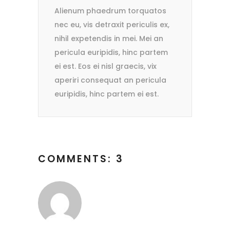
Alienum phaedrum torquatos
nec eu, vis detraxit periculis ex,
nihil expetendis in mei. Mei an
pericula euripidis, hinc partem
ei est. Eos ei nisl graecis, vix
aperiri consequat an pericula
euripidis, hinc partem ei est.
COMMENTS: 3