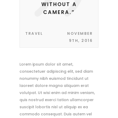
WITHOUT A
CAMERA.”
TRAVEL
NOVEMBER
9TH, 2016
Lorem ipsum dolor sit amet,
consectetuer adipiscing elit, sed diam
nonummy nibh euismod tincidunt ut
laoreet dolore magna aliquam erat
volutpat. Ut wisi enim ad minim veniam,
quis nostrud exerci tation ullamcorper
suscipit lobortis nisl ut aliquip ex ea
commodo consequat. Duis autem vel