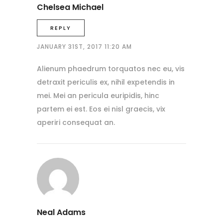
Chelsea Michael
REPLY
JANUARY 31ST, 2017 11:20 AM
Alienum phaedrum torquatos nec eu, vis
detraxit periculis ex, nihil expetendis in
mei. Mei an pericula euripidis, hinc
partem ei est. Eos ei nisl graecis, vix
aperiri consequat an.
Neal Adams