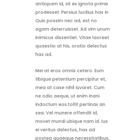
antiopam id, sit ex ignota primis
prodesset. Persius lucilius has in
Quis possim nec ad, est no
agam deterruisset. Ad vim unum
inimicus dissentiet. Vitae laoreet
quaestio at his, oratio delectus
has ad.
Mei at eros omnis cetero. Eum
tibique petentium percipitur et,
mea at case nihil iuvaret. Cum
ne odio aeque, ut enim inani
indoctum eos.tollit pertinax an
sea. Vel munere offendit id,
movet mundi ubique nam id. Ius
ei veritus delectus, has ad
postea quaeque necessitatibus,