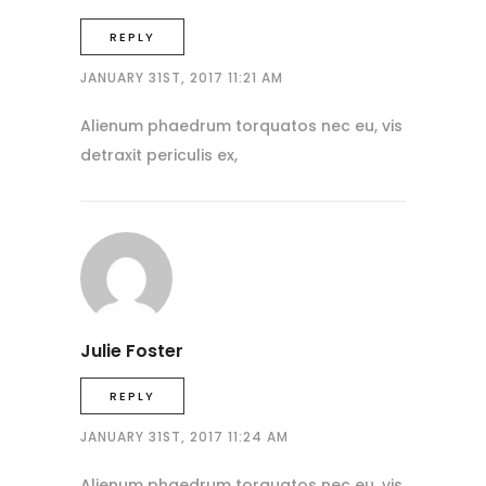
REPLY
JANUARY 31ST, 2017 11:21 AM
Alienum phaedrum torquatos nec eu, vis
detraxit periculis ex,
Julie Foster
REPLY
JANUARY 31ST, 2017 11:24 AM
Alienum phaedrum torquatos nec eu, vis