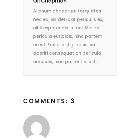
Oli Chapman
Alienum phaedrum torquatos
nec eu, vis detraxit periculis ex,
nihil expetendis in mei. Mei an
pericula euripidis, hinc partem
ei est. Eos ei nisl graecis, vix
aperiri consequat an pericula
euripidis, hinc partem ei est.
COMMENTS: 3