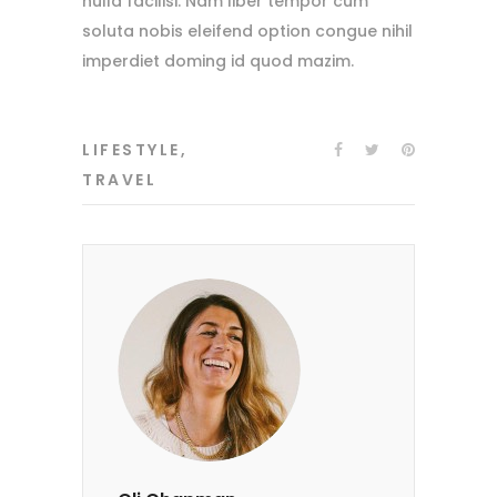
nulla facilisi. Nam liber tempor cum
soluta nobis eleifend option congue nihil
imperdiet doming id quod mazim.
LIFESTYLE
,
TRAVEL