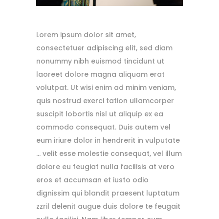
Lorem ipsum dolor sit amet,
consectetuer adipiscing elit, sed diam
nonummy nibh euismod tincidunt ut
laoreet dolore magna aliquam erat
volutpat. Ut wisi enim ad minim veniam,
quis nostrud exerci tation ullamcorper
suscipit lobortis nisl ut aliquip ex ea
commodo consequat. Duis autem vel
eum iriure dolor in hendrerit in vulputate
… velit esse molestie consequat, vel illum
dolore eu feugiat nulla facilisis at vero
eros et accumsan et iusto odio
dignissim qui blandit praesent luptatum
zzril delenit augue duis dolore te feugait