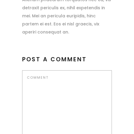
detraxit periculis ex, nihil expetendis in
mei. Mei an pericula euripidis, hinc
partem ei est. Eos ei nisl graecis, vix
aperiri consequat an.
POST A COMMENT