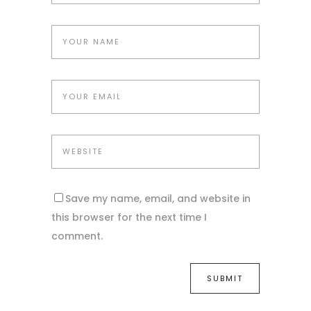
Save my name, email, and website in
this browser for the next time I
comment.